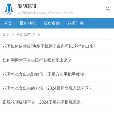
黎明花呗

花呗接单商家☀️诚信花呗24小时在线平台
首页
最新动态
成功案例
花呗问答


首页
最新动态
☀️
花呗如何借款提现(终于找到了白条可以这样套出来)
如何利用大平台自己把花呗套现出来？
花呗怎么套出来到微信（正规方法手把手教你）
花呗怎么套出来的方法（2024最新套现方法分享）
正规花呗提现平台（2024正规花呗提现渠道）