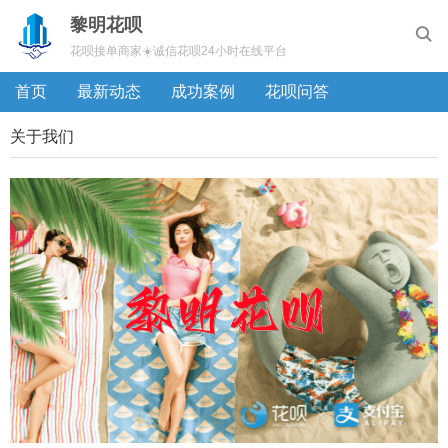
黎明花呗

花呗接单商家☀️诚信花呗24小时在线平台
首页
最新动态
成功案例
花呗问答
关于我们