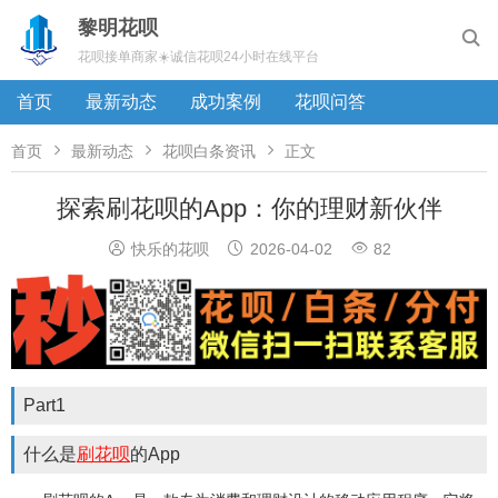
黎明花呗

花呗接单商家☀️诚信花呗24小时在线平台
首页
最新动态
成功案例
花呗问答



首页
最新动态
花呗白条资讯
正文
探索刷花呗的App：你的理财新伙伴



快乐的花呗
2026-04-02
82
Part1
什么是
刷花呗
的App