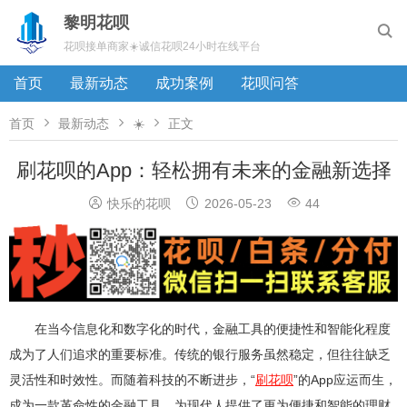
黎明花呗

花呗接单商家☀️诚信花呗24小时在线平台
首页
最新动态
成功案例
花呗问答



首页
最新动态
☀️
正文
刷花呗的App：轻松拥有未来的金融新选择



快乐的花呗
2026-05-23
44
在当今信息化和数字化的时代，金融工具的便捷性和智能化程度
成为了人们追求的重要标准。传统的银行服务虽然稳定，但往往缺乏
灵活性和时效性。而随着科技的不断进步，“
刷花呗
”的App应运而生，
成为一款革命性的金融工具，为现代人提供了更为便捷和智能的理财