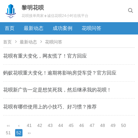
黎明花呗

花呗接单商家☀️诚信花呗24小时在线平台
首页
最新动态
成功案例
花呗问答


首页
最新动态
花呗问答
花呗有重大变化，网友慌了！官方回应
蚂蚁花呗重大变化！逾期将影响房贷车贷？官方回应
花呗新广告一定是想笑死我，然后继承我的花呗！
花呗有哪些使用上的小技巧、好习惯？推荐
‹‹
‹
41
42
43
44
45
46
47
48
49
50
51
52
››