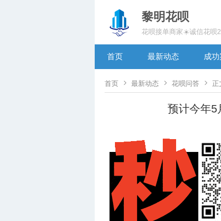
黎明花呗
花呗接单商家☀️诚信花呗
首页
最新动态
成功



首页
最新动态
花呗问答
正
预计今年5