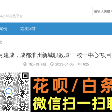
24小时在线平台
案例
花呗问答
文
月建成，成都淮州新城职教城“三校一中心”项



快乐的花呗
2023-04-05
625