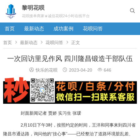
黎明花呗

花呗接单商家☀️诚信花呗24小时在线平台
首页
最新动态
成功案例
花呗问答



首页
最新动态
花呗问答
正文
一次回访里见作风 四川隆昌锻造干部队伍



快乐的花呗
2023-04-20
646
封面新闻记者 贾娇 实习生 张瑗
2月10日下午3时，按照约定的时间，王洋和同事来到四川省
隆昌市通达路，询问他的“挂心事”——已经整治了道路环境脏乱差、