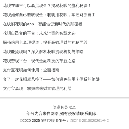
花呗在哪里可以套点现金？揭秘花呗的盈利秘诀！
花呗如何自己套取现金：聪明用花呗，掌控财务自由
在线刷花呗的app：智能借贷新时代的颠覆者
花呗自己套的平台：未来消费的智慧之选
探秘信用卡套现渠道：揭开高效理财的神秘面纱
花呗能提现吗？深入解析花呗提现机制与策略
花呗套现平台：现代金融科技的革新之路
支付宝花呗如何使用：全面指南
套了一次花呗就风控了——如何避免信用卡借贷的陷阱
支付宝套现：掌握未来财富管理的利器
资讯
问答
动态
部分内容来自网络,如有侵权请联系删除。
©2020-2025
黎明花呗
备案号：
蜀ICP备2018020261号-2