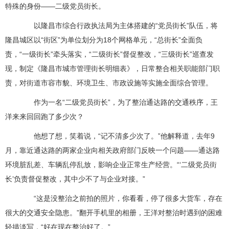
特殊的身份——二级党员街长。
以隆昌市综合行政执法局为主体搭建的“党员街长”队伍，将
隆昌城区以“街区”为单位划分为18个网格单元，“总街长”全面负
责，“一级街长”牵头落实，“二级街长”督促整改，“三级街长”巡查发
现，制定《隆昌市城市管理街长明细表》，日常整合相关职能部门职
责，对街道市容市貌、环境卫生、市政设施等实施全面综合管理。
作为一名“二级党员街长”，为了整治通达路的交通秩序，王
洋来来回回跑了多少次？
他想了想，笑着说，“记不清多少次了。”他解释道，去年9
月，靠近通达路的两家企业向相关政府部门反映一个问题——通达路
环境脏乱差、车辆乱停乱放，影响企业正常生产经营。“‘二级党员街
长’负责督促整改，其中少不了与企业对接。”
“这是没整治之前拍的照片，你看看，停了很多大货车，存在
很大的交通安全隐患。”翻开手机里的相册，王洋对整治时遇到的困难
轻描淡写，“好在现在整治好了。”