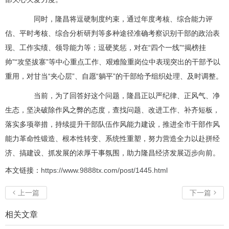
同时，隆昌将逗硬制度约束，通过年度考核、综合能力评
估、平时考核、综合分析研判等多种途径准确考察识别干部的政治表
现、工作实绩、领导能力等；逗硬奖惩，对在“四个一线”“揭榜挂
帅”“攻坚拔寨”等中心重点工作、艰难险重岗位中表现突出的干部予以
重用，对甘当“夹心层”、自愿“躺平”的干部给予组织处理、及时调整。
当前，为了回答好这个问题，隆昌正以严纪律、正风气、净
生态，坚决破除作风之弊的态度，查找问题、改进工作、补齐短板，
落实多项举措，持续提升干部队伍作风能力建设，推进全市干部作风
能力革命性锻造、根本性转变、系统性重塑，努力营造全力以赴拼经
济、搞建设、抓发展的浓厚干事氛围，助力隆昌经济发展迈步向前。
本文链接：
https://www.9888tx.com/post/1445.html
上一篇
下一篇


相关文章