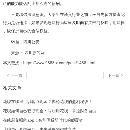
己的能力能否配上那么高的薪酬。
三要增强法律意识。大学生在踏入行业之前，应当先多方探查此
行为是否违法，如果发现违法行为应当及时向有关部门反映，用法律
手段保护自己的合法权益。
转自丨四川公安
来源： 四川新闻网
本文链接：
https://www.9888tx.com/post/1466.html
上一篇
下一篇


相关文章
花呗在哪里可以套点现金？揭秘花呗的盈利秘诀！
花呗如何自己套取现金：聪明用花呗，掌控财务自由
在线刷花呗的app：智能借贷新时代的颠覆者
花呗自己套的平台：未来消费的智慧之选