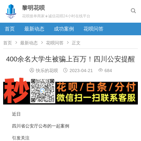
黎明花呗

花呗接单商家☀️诚信花呗24小时在线平台
首页
最新动态
成功案例
花呗问答



首页
最新动态
花呗问答
正文
400余名大学生被骗上百万！四川公安提醒



快乐的花呗
2023-04-21
684
近日
四川省公安厅公布的一起案例
引发关注