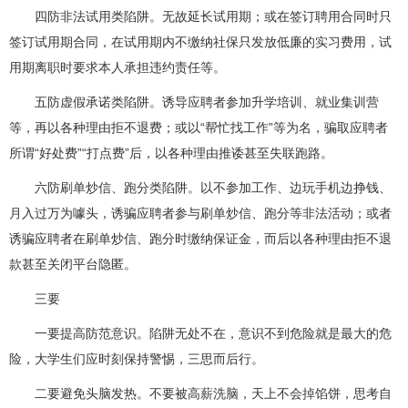
四防非法试用类陷阱。无故延长试用期；或在签订聘用合同时只
签订试用期合同，在试用期内不缴纳社保只发放低廉的实习费用，试
用期离职时要求本人承担违约责任等。
五防虚假承诺类陷阱。诱导应聘者参加升学培训、就业集训营
等，再以各种理由拒不退费；或以“帮忙找工作”等为名，骗取应聘者
所谓“好处费”“打点费”后，以各种理由推诿甚至失联跑路。
六防刷单炒信、跑分类陷阱。以不参加工作、边玩手机边挣钱、
月入过万为噱头，诱骗应聘者参与刷单炒信、跑分等非法活动；或者
诱骗应聘者在刷单炒信、跑分时缴纳保证金，而后以各种理由拒不退
款甚至关闭平台隐匿。
三要
一要提高防范意识。陷阱无处不在，意识不到危险就是最大的危
险，大学生们应时刻保持警惕，三思而后行。
二要避免头脑发热。不要被高薪洗脑，天上不会掉馅饼，思考自