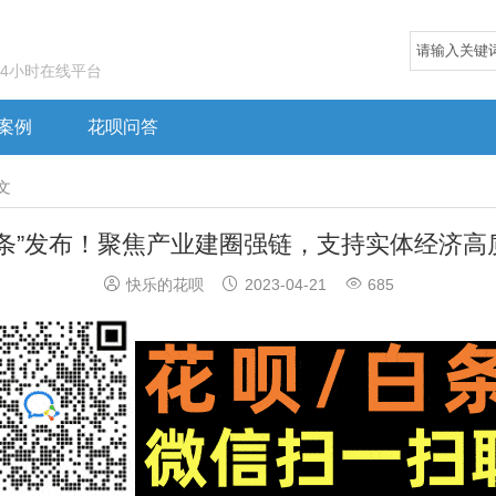
24小时在线平台
案例
花呗问答
文
十条”发布！聚焦产业建圈强链，支持实体经济高



快乐的花呗
2023-04-21
685