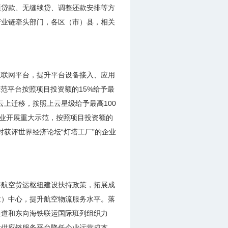
项贷款、无缝续贷、调整还款安排等方
产业链牵头部门，各区（市）县，相关
互联网平台，提升平台设备接入、应用
范平台按照项目投资额的15%给予最
云上迁移，按照上云星级给予最高100
企业开展重大示范，按照项目投资额的
对获评世界经济论坛“灯塔工厂”的企业
持航空货运枢纽建设扶持政策，拓展成
拨）中心，提升航空物流服务水平。落
通道和东向海铁联运国际班列组织力
设供应链服务平台降低企业运营成本，