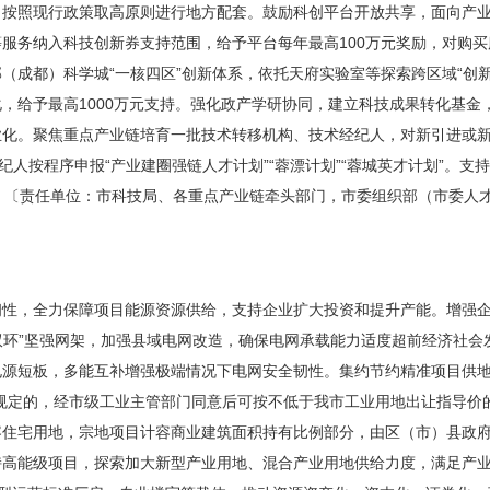
，按照现行政策取高原则进行地方配套。鼓励科创平台开放共享，面向产
服务纳入科技创新券支持范围，给予平台每年最高100万元奖励，对购买
（成都）科学城“一核四区”创新体系，依托天府实验室等探索跨区域“创新
，给予最高1000万元支持。强化政产学研协同，建立科技成果转化基金
业化。聚焦重点产业链培育一批技术转移机构、技术经纪人，对新引进或
纪人按程序申报“产业建圈强链人才计划”“蓉漂计划”“蓉城英才计划”。支
。〔责任单位：市科技局、各重点产业链牵头部门，市委组织部（市委人
性，全力保障项目能源资源供给，支持企业扩大投资和提升产能。增强企
体双环”坚强网架，加强县域电网改造，确保电网承载能力适度超前经济社
源短板，多能互补增强极端情况下电网安全韧性。集约节约精准项目供地
规定的，经市级工业主管部门同意后可按不低于我市工业用地出让指导价的
容住宅用地，宗地项目计容商业建筑面积持有比例部分，由区（市）县政
持高能级项目，探索加大新型产业用地、混合产业用地供给力度，满足产