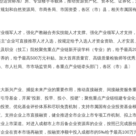
具转型运营标准厂房、专业楼宇等载体，推动资源资产化、资本化、证券化
市规划和自然资源局、市商务局、市国资委，各区（市）县，相关市属国
业领军人才，强化产教融合夯实技能人才支撑。强化产业领军人才支持，
“链主”企业可直接推荐人才入选，按规定给予入选人才资金资助、人才安
及职业（技工）院校聚焦重点产业链新开设学科（专业）的，给予最高200
养的，给予最高500万元补贴。加大首席质量官、高级质量检验师等优
局、市人社局、市市场监管局，各重点产业链牵头部门，各区（市）县〕
做大新兴产业、捕捉未来产业的重要作用，推动直接融资、间接融资服务
引导基金，开展“投新、投早、投小、投硬”；聚焦重点产业链组建专业
动投资。优化基金评价体系和尽职免责机制，支持市属国有企业投资基金
度。支持企业上市直接融资，健全推进全市企业上市专项工作机制、拟上
企业上市渠道。对进入成都市上市后备企业资源库的企业，按照已完成股
企业在资本市场再融资，按融资净额中投入成都市的5‰给予最高100万