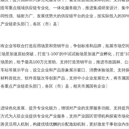
制造等重点领域供应链专业化、一体化服务能力，推进集成研发设计、集
同性强、辐射力广、发展优势大的供应链平台的企业，按实际投入的30%
点产业链牵头部门，各区（市）县〕
国有企业等联合打造应用场景和营销平台，争创标准和品牌，拓展市场空
证场景加速原始突破，打造“1-100”的中试试验场景加速产业孵化，打造“10
场景的，给予最高100万元资助。支持打造营销平台，推进市政园林、
车站等展示平台，设立企业和产品形象展示窗口、消费体验场景。支持探
新材料首批次、软件首版次等创新产品，支持中小企业发展壮大，将市属
、各重点产业链牵头部门，各区（市）县，相关市属国有企业〕
促进绿色化发展、提升专业化能力，增强对产业的支撑服务功能。支持提
买方式为入驻企业提供专业化产业服务，支持产业园区管理机构探索市场
完善灵活用人机制，构建优绩优酬的分配激励机制，更好激发干事创业内