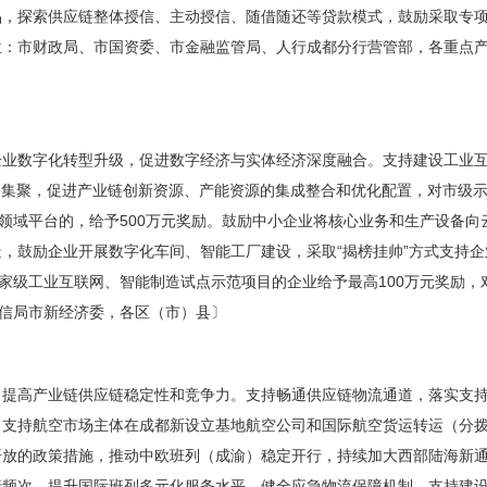
品，探索供应链整体授信、主动授信、随借随还等贷款模式，鼓励采取专
位：市财政局、市国资委、市金融监管局、人行成都分行营管部，各重点
企业数字化转型升级，促进数字经济与实体经济深度融合。支持建设工业
台集聚，促进产业链创新资源、产能资源的集成整合和优化配置，对市级示
跨领域平台的，给予500万元奖励。鼓励中小企业将核心业务和生产设备向
，鼓励企业开展数字化车间、智能工厂建设，采取“揭榜挂帅”方式支持
国家级工业互联网、智能制造试点示范项目的企业给予最高100万元奖励，
经信局市新经济委，各区（市）县〕
，提高产业链供应链稳定性和竞争力。支持畅通供应链物流通道，落实支
，支持航空市场主体在成都新设立基地航空公司和国际航空货运转运（分
开放的政策措施，推动中欧班列（成渝）稳定开行，持续加大西部陆海新
行频次，提升国际班列多元化服务水平。健全应急物流保障机制。支持建