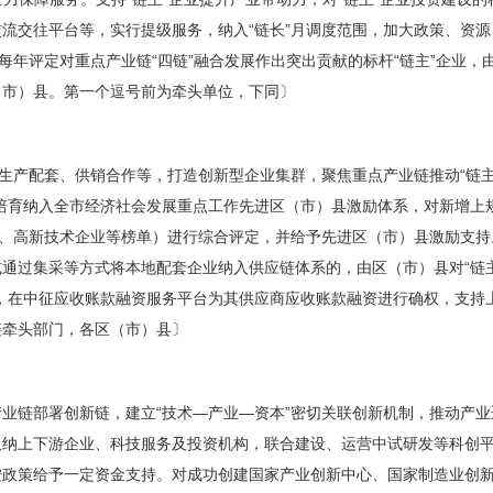
流交往平台等，实行提级服务，纳入“链长”月调度范围，加大政策、资源
织每年评定对重点产业链“四链”融合发展作出突出贡献的标杆“链主”企业
（市）县。第一个逗号前为牵头单位，下同〕
、生产配套、供销合作等，打造创新型企业集群，聚焦重点产业链推动“链主
培育纳入全市经济社会发展重点工作先进区（市）县激励体系，对新增上
”、高新技术企业等榜单）进行综合评定，并给予先进区（市）县激励支持。支
通过集采等方式将本地配套企业纳入供应链体系的，由区（市）县对“链主
，在中征应收账款融资服务平台为其供应商应收账款融资进行确权，支持
链牵头部门，各区（市）县〕
业链部署创新链，建立“技术—产业—资本”密切关联创新机制，推动产
吸纳上下游企业、科技服务及投资机构，联合建设、运营中试研发等科创
按政策给予一定资金支持。对成功创建国家产业创新中心、国家制造业创