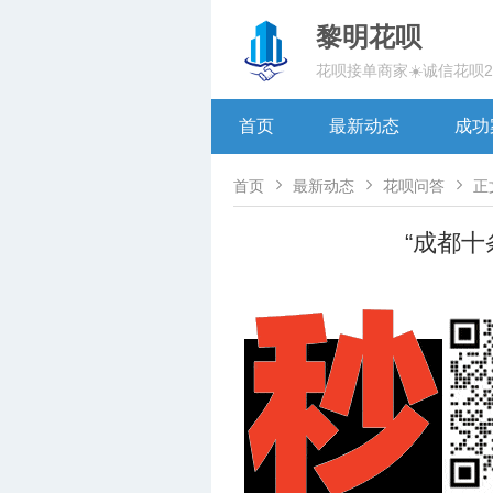
黎明花呗
花呗接单商家☀️诚信花呗
首页
最新动态
成功



首页
最新动态
花呗问答
正
“成都