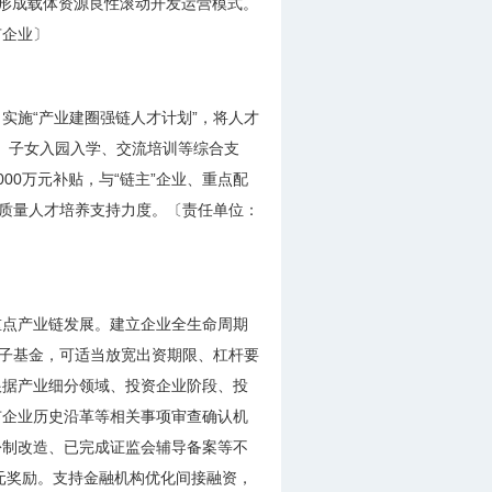
，形成载体资源良性滚动开发运营模式。
有企业〕
实施“产业建圈强链人才计划”，将人才
居、子女入园入学、交流培训等综合支
0万元补贴，与“链主”企业、重点配
秀质量人才培养支持力度。〔责任单位：
重点产业链发展。建立企业全生命周期
化子基金，可适当放宽出资期限、杠杆要
根据产业细分领域、投资企业阶段、投
市企业历史沿革等相关事项审查确认机
份制改造、已完成证监会辅导备案等不
元奖励。支持金融机构优化间接融资，