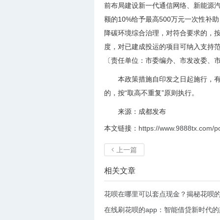
前布局建设新一代通信网络、新能源
额的10%给予最高500万元一次性
降碳环境综合治理，对符合要求的，按
度，对已建成投运的项目可纳入支持范
〔责任单位：市委编办、市发改委、
本政策措施自印发之日起施行，有
的，按“取高不重复”原则执行。
来源：成都发布
本文链接：
https://www.9888tx.com/p
上一篇

相关文章
花呗在哪里可以套点现金？揭秘花呗
在线刷花呗的app：智能借贷新时代