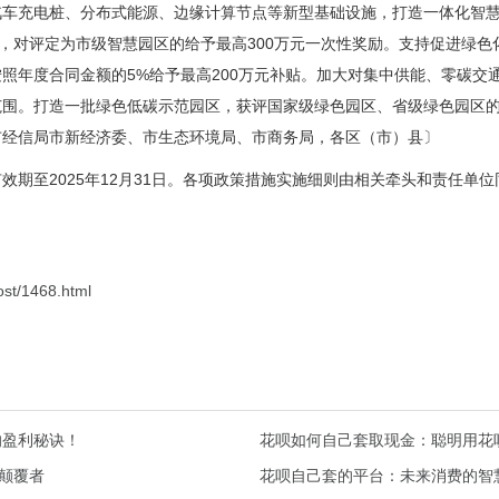
汽车充电桩、分布式能源、边缘计算节点等新型基础设施，打造一体化智
补助，对评定为市级智慧园区的给予最高300万元一次性奖励。支持促进绿
照年度合同金额的5%给予最高200万元补贴。加大对集中供能、零碳交
围。打造一批绿色低碳示范园区，获评国家级绿色园区、省级绿色园区的，
市经信局市新经济委、市生态环境局、市商务局，各区（市）县〕
效期至2025年12月31日。各项政策措施实施细则由相关牵头和责任单
ost/1468.html
的盈利秘诀！
花呗如何自己套取现金：聪明用花
的颠覆者
花呗自己套的平台：未来消费的智