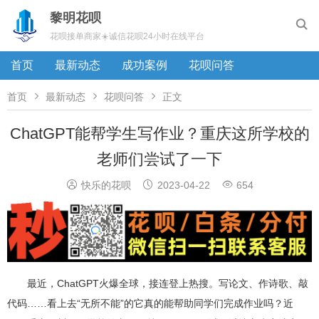
黎明花呗

花呗接单商家☀️诚信花呗24小时在线平台
首页
最新动态
成功案例
花呗问答



首页
最新动态
花呗问答
正文
ChatGPT能帮学生写作业？重庆这所学校的
老师们尝试了一下



快乐的花呗
2023-04-22
654
最近，ChatGPT火爆全球，接连登上热搜。写论文、作诗歌、敲
代码……看上去“无所不能”的它真的能帮助同学们完成作业吗？近