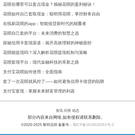
花呗在哪里可以套点现金？揭秘花呗的盈利秘诀！
花呗如何自己套取现金：聪明用花呗，掌控财务自由
在线刷花呗的app：智能借贷新时代的颠覆者
花呗自己套的平台：未来消费的智慧之选
探秘信用卡套现渠道：揭开高效理财的神秘面纱
花呗能提现吗？深入解析花呗提现机制与策略
花呗套现平台：现代金融科技的革新之路
支付宝花呗如何使用：全面指南
套了一次花呗就风控了——如何避免信用卡借贷的陷阱
支付宝套现：掌握未来财富管理的利器
资讯
问答
动态
部分内容来自网络,如有侵权请联系删除。
©2020-2025
黎明花呗
备案号：
蜀ICP备2018020261号-2