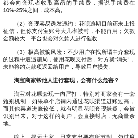
都会向套现者收取高昂的手续费，据说手续费在
10%-25%之间，成本高。
（2）套现容易诱发违约：花呗逾期目前还未上报
征信，但你支付宝账号大几率被封，不能再用；欠款
金额较大，平台也会对欠款人进行催收。
（3）极高被骗风险：不少用户在找所谓中介套现
的过程中遭遇骗局，使用花呗支付后，对方就“消失”，
未能将约定款项返回给用户，导致用户损失。
淘宝商家帮他人进行套现，会有什么危害？
淘宝对花呗套现一向严打，特别对商家会有一套
甄别机制，如果单个店铺内通过花呗渠道进账过高，
而其他渠道进账较低，就有明显花呗套现嫌疑，会被
识别出来。对于这样的商户，会直接封店，无商量余
地。
综上，提示大家：日常支出要有所节制，勿过度