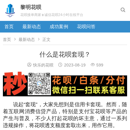
黎明花呗

花呗接单商家☀️诚信花呗24小时在线平台
首页
最新动态
成功案例
花呗问答


首页
最新动态
正文
什么是花呗套现？



快乐的花呗
2023-08-19
599
说起“套现”，大家先想到是信用卡套现。然而，随
着互联网消费信贷产品，特别是支付宝花呗等产品的
产生与普及，不少人打起花呗的坏主意，通过一系列
违规操作，将花呗透支额度套取出来，用作它用。