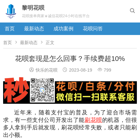
黎明花呗

花呗接单商家☀️诚信花呗24小时在线平台
首页
最新动态
成功案例
花呗问答


首页
最新动态
正文
花呗套现是怎么回事？手续费超10%



快乐的花呗
2023-08-19
799
近年来，随着支付宝的普及，为了迎合市场需
求，有一些支付公司开发出了能
刷花呗
的机器，但很
多人拿到手后就发现，刷花呗经常失败，或者只能刷
出小额。