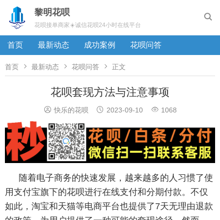
黎明花呗

花呗接单商家☀️诚信花呗24小时在线平台
首页
最新动态
成功案例
花呗问答



首页
最新动态
花呗问答
正文
花呗套现方法与注意事项



快乐的花呗
2023-09-10
1068
随着电子商务的快速发展，越来越多的人习惯了使
用支付宝旗下的花呗进行在线支付和分期付款。不仅
如此，淘宝和天猫等电商平台也提供了7天无理由退款