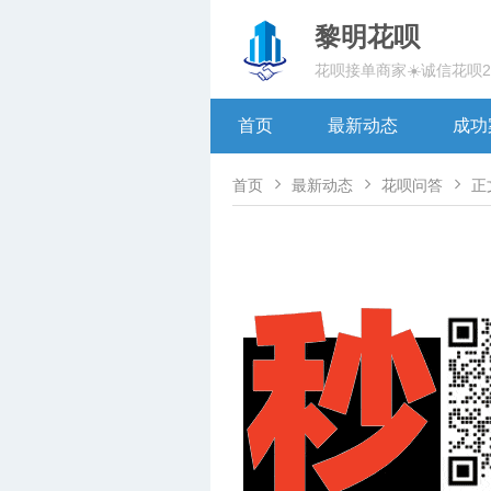
黎明花呗
花呗接单商家☀️诚信花呗
首页
最新动态
成功



首页
最新动态
花呗问答
正