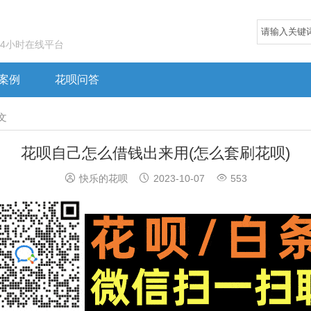
24小时在线平台
案例
花呗问答
文
花呗自己怎么借钱出来用(怎么套刷花呗)



快乐的花呗
2023-10-07
553