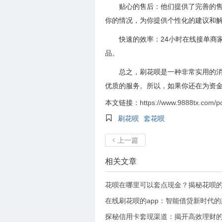
贴心的售后：他们提供了完善的
你的情况，为你提供个性化的建议和
快速的效率：24小时在线接单商
品。
总之，刷花呗是一种非常实用的消
优质的服务。所以，如果你还在为资金
本文链接：
https://www.9888tx.com/p

刷花呗
套花呗
上一篇

相关文章
花呗在哪里可以套点现金？揭秘花呗
在线刷花呗的app：智能借贷新时代
探秘信用卡套现渠道：揭开高效理财