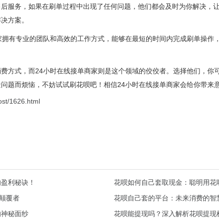
售后服务，如果在刷单过程中出现了任何问题，他们都会及时为你解决，
解决方案。
家拥有专业的团队和高效的工作方式，能够在最短的时间内完成刷单操作
费方式，而24小时在线接单商家则是这个领域的佼佼者。选择他们，你
问题而烦恼，不妨试试刷花呗吧！相信24小时在线接单商家会给你带来
ost/1626.html
的盈利秘诀！
花呗如何自己套取现金：聪明用花
的颠覆者
花呗自己套的平台：未来消费的智
的神秘面纱
花呗能提现吗？深入解析花呗提现