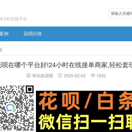
24小时在线平台
案例
花呗问答
文
呗在哪个平台好!24小时在线接单商家,轻松套



快乐的花呗
2025-02-02
1932