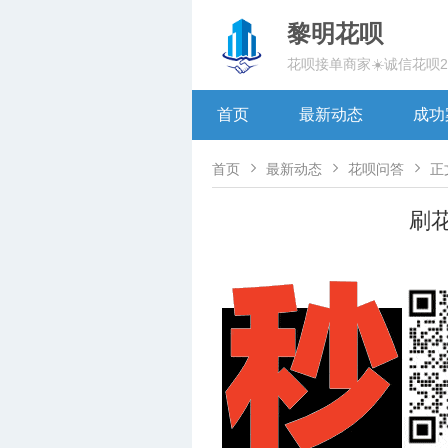
黎明花呗
花呗接单商家☀️诚信花呗
首页
最新动态
成功



首页
最新动态
花呗问答
正
刷花