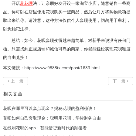
开店
刷花呗
法：让亲朋好友开设一家淘宝小店，随意销售一些商
品。你可以在店里使用花呗购买一些商品，然后让对方将购物款项提
取出来给你。请注意，这种方法仅供个人套现使用，切勿用于牟利，
以免触犯法律。
总结：如今，花呗套现变得越来越简单，对新手来说没有任何门
槛。只需找到正规店铺和诚信可靠的商家，你就能轻松实现花呗额度
的自由兑换！
本文链接：
https://www.9888tx.com/post/1633.html
上一篇
下一篇


相关文章
花呗在哪里可以套点现金？揭秘花呗的盈利秘诀！
花呗如何自己套取现金：聪明用花呗，掌控财务自由
在线刷花呗的app：智能借贷新时代的颠覆者