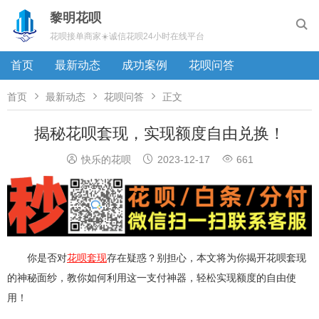
黎明花呗

花呗接单商家☀️诚信花呗24小时在线平台
首页
最新动态
成功案例
花呗问答



首页
最新动态
花呗问答
正文
揭秘花呗套现，实现额度自由兑换！



快乐的花呗
2023-12-17
661
你是否对
花呗套现
存在疑惑？别担心，本文将为你揭开花呗套现
的神秘面纱，教你如何利用这一支付神器，轻松实现额度的自由使
用！