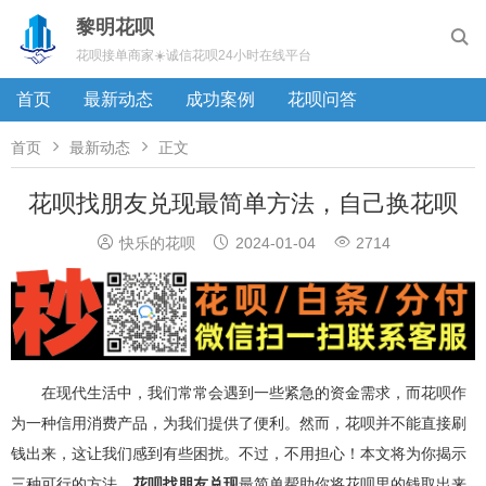
黎明花呗

花呗接单商家☀️诚信花呗24小时在线平台
首页
最新动态
成功案例
花呗问答


首页
最新动态
正文
花呗找朋友兑现最简单方法，自己换花呗



快乐的花呗
2024-01-04
2714
在现代生活中，我们常常会遇到一些紧急的资金需求，而花呗作
为一种信用消费产品，为我们提供了便利。然而，花呗并不能直接刷
钱出来，这让我们感到有些困扰。不过，不用担心！本文将为你揭示
三种可行的方法，
花呗找朋友兑现
最简单帮助你将花呗里的钱取出来