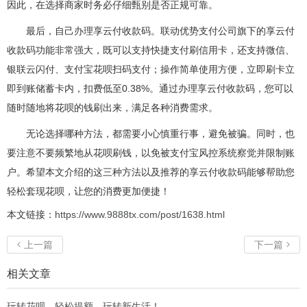
因此，在选择商家时务必仔细甄别是否正规可靠。
最后，自己办理享云付收款码。联动优势支付公司旗下的享云付
收款码功能非常强大，既可以支持快捷支付刷信用卡，还支持微信、
银联云闪付、支付宝花呗扫码支付；操作简单使用方便，立即刷卡立
即到账储蓄卡内，扣费低至0.38%。通过办理享云付收款码，您可以
随时随地将花呗的钱刷出来，满足各种消费需求。
无论选择哪种方法，都需要小心慎重行事，避免被骗。同时，也
要注意不要频繁地从花呗刷钱，以免被支付宝风控系统察觉并限制账
户。希望本文介绍的这三种方法以及推荐的享云付收款码能够帮助您
轻松套现花呗，让您的消费更加便捷！
本文链接：
https://www.9888tx.com/post/1638.html
上一篇
下一篇


相关文章
玩转花呗，轻松提额，玩转新生活！