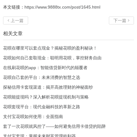
本文链接：
https://www.9888tx.com/post/1645.html
上一篇
下一篇


相关文章
花呗在哪里可以套点现金？揭秘花呗的盈利秘诀！
花呗如何自己套取现金：聪明用花呗，掌控财务自由
在线刷花呗的app：智能借贷新时代的颠覆者
花呗自己套的平台：未来消费的智慧之选
探秘信用卡套现渠道：揭开高效理财的神秘面纱
花呗能提现吗？深入解析花呗提现机制与策略
花呗套现平台：现代金融科技的革新之路
支付宝花呗如何使用：全面指南
套了一次花呗就风控了——如何避免信用卡借贷的陷阱
支付宝套现：掌握未来财富管理的利器