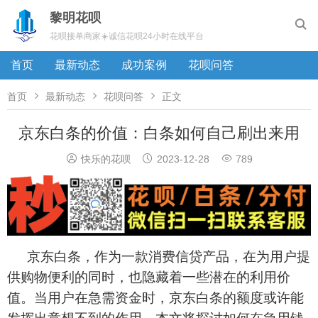
黎明花呗

花呗接单商家☀️诚信花呗24小时在线平台
首页
最新动态
成功案例
花呗问答



首页
最新动态
花呗问答
正文
京东白条的价值：白条如何自己刷出来用



快乐的花呗
2023-12-28
789
京东白条，作为一款消费信贷产品，在为用户提
供购物便利的同时，也隐藏着一些潜在的利用价
值。当用户在急需资金时，京东白条的额度或许能