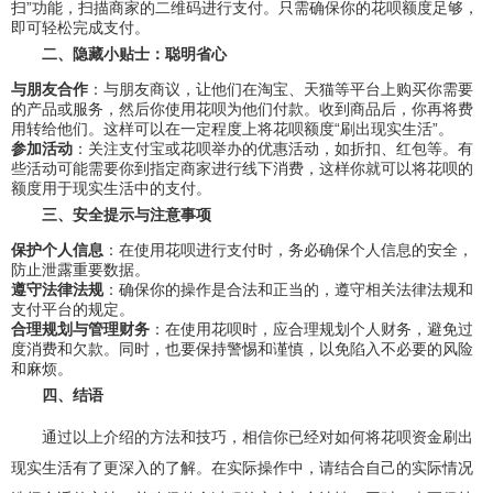
扫”功能，扫描商家的二维码进行支付。只需确保你的花呗额度足够，
即可轻松完成支付。
二、隐藏小贴士：聪明省心
与朋友合作
：与朋友商议，让他们在淘宝、天猫等平台上购买你需要
的产品或服务，然后你使用花呗为他们付款。收到商品后，你再将费
用转给他们。这样可以在一定程度上将花呗额度“刷出现实生活”。
参加活动
：关注支付宝或花呗举办的优惠活动，如折扣、红包等。有
些活动可能需要你到指定商家进行线下消费，这样你就可以将花呗的
额度用于现实生活中的支付。
三、安全提示与注意事项
保护个人信息
：在使用花呗进行支付时，务必确保个人信息的安全，
防止泄露重要数据。
遵守法律法规
：确保你的操作是合法和正当的，遵守相关法律法规和
支付平台的规定。
合理规划与管理财务
：在使用花呗时，应合理规划个人财务，避免过
度消费和欠款。同时，也要保持警惕和谨慎，以免陷入不必要的风险
和麻烦。
四、结语
通过以上介绍的方法和技巧，相信你已经对如何将花呗资金刷出
现实生活有了更深入的了解。在实际操作中，请结合自己的实际情况