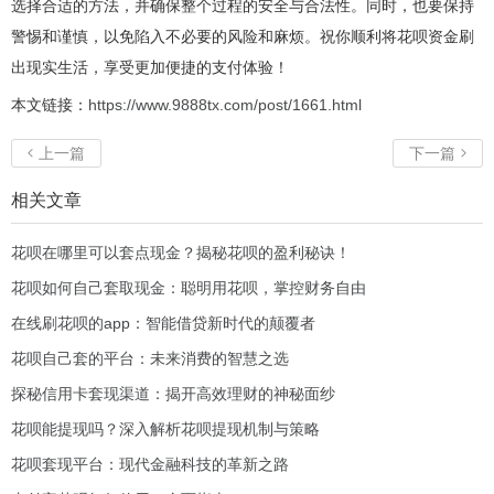
选择合适的方法，并确保整个过程的安全与合法性。同时，也要保持
警惕和谨慎，以免陷入不必要的风险和麻烦。祝你顺利将花呗资金刷
出现实生活，享受更加便捷的支付体验！
本文链接：
https://www.9888tx.com/post/1661.html
上一篇
下一篇


相关文章
花呗在哪里可以套点现金？揭秘花呗的盈利秘诀！
花呗如何自己套取现金：聪明用花呗，掌控财务自由
在线刷花呗的app：智能借贷新时代的颠覆者
花呗自己套的平台：未来消费的智慧之选
探秘信用卡套现渠道：揭开高效理财的神秘面纱
花呗能提现吗？深入解析花呗提现机制与策略
花呗套现平台：现代金融科技的革新之路