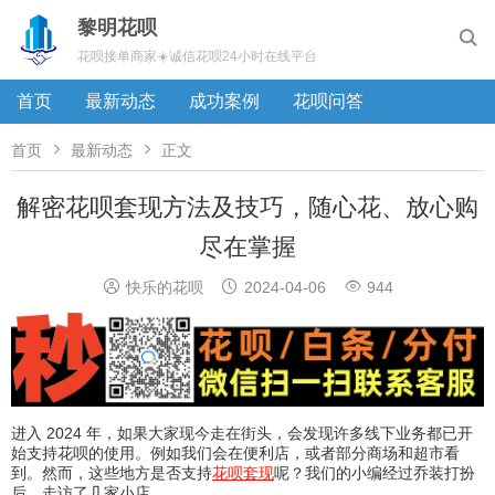
黎明花呗

花呗接单商家☀️诚信花呗24小时在线平台
首页
最新动态
成功案例
花呗问答


首页
最新动态
正文
解密花呗套现方法及技巧，随心花、放心购
尽在掌握



快乐的花呗
2024-04-06
944
进入 2024 年，如果大家现今走在街头，会发现许多线下业务都已开
始支持花呗的使用。例如我们会在便利店，或者部分商场和超市看
到。然而，这些地方是否支持
花呗套现
呢？我们的小编经过乔装打扮
后，走访了几家小店。