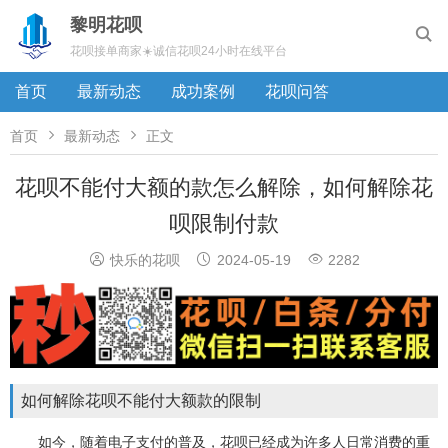
黎明花呗

花呗接单商家☀️诚信花呗24小时在线平台
首页
最新动态
成功案例
花呗问答


首页
最新动态
正文
花呗不能付大额的款怎么解除，如何解除花
呗限制付款



快乐的花呗
2024-05-19
2282
如何解除花呗不能付大额款的限制
如今，随着电子支付的普及，花呗已经成为许多人日常消费的重