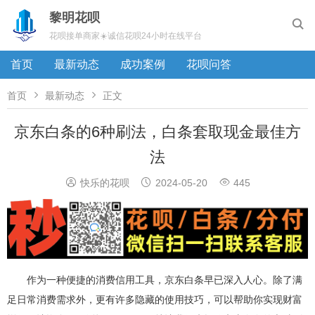
黎明花呗

花呗接单商家☀️诚信花呗24小时在线平台
首页
最新动态
成功案例
花呗问答


首页
最新动态
正文
京东白条的6种刷法，白条套取现金最佳方
法



快乐的花呗
2024-05-20
445
作为一种便捷的消费信用工具，京东白条早已深入人心。除了满
足日常消费需求外，更有许多隐藏的使用技巧，可以帮助你实现财富