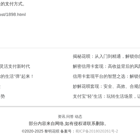
捷的支付方式。
ost/1898.html
揭秘花呗：从入门到精通，解锁你
的灵活支付新时代
解密信用卡套现：高收益背后的风
的生活“弹”起来！
信用卡套现平台的智慧之选：解锁
险
妙解花呗套现：安全、高效、合规
姿势
支付宝“轻”生活：玩转生活场景，
资讯
问答
动态
部分内容来自网络,如有侵权请联系删除。
©2020-2025
黎明花呗
备案号：
蜀ICP备2018020261号-2