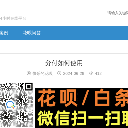
24小时在线平台
案例
花呗问答
分付如何使用



快乐的花呗
2024-06-28
412