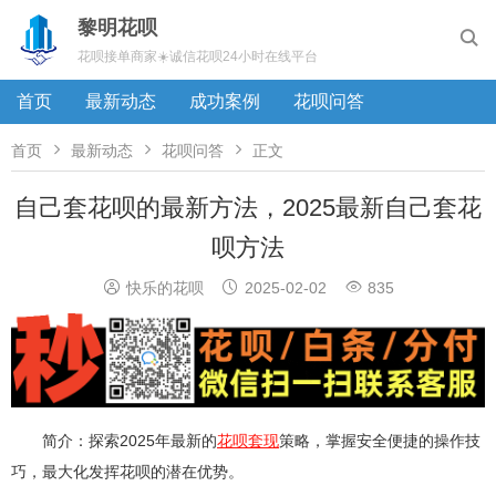
黎明花呗

花呗接单商家☀️诚信花呗24小时在线平台
首页
最新动态
成功案例
花呗问答



首页
最新动态
花呗问答
正文
自己套花呗的最新方法，2025最新自己套花
呗方法



快乐的花呗
2025-02-02
835
简介：探索2025年最新的
花呗套现
策略，掌握安全便捷的操作技
巧，最大化发挥花呗的潜在优势。