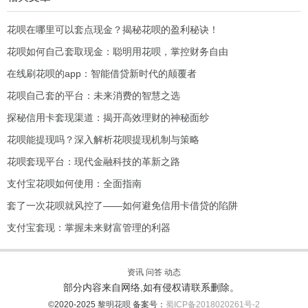
花呗在哪里可以套点现金？揭秘花呗的盈利秘诀！
花呗如何自己套取现金：聪明用花呗，掌控财务自由
在线刷花呗的app：智能借贷新时代的颠覆者
花呗自己套的平台：未来消费的智慧之选
探秘信用卡套现渠道：揭开高效理财的神秘面纱
花呗能提现吗？深入解析花呗提现机制与策略
花呗套现平台：现代金融科技的革新之路
支付宝花呗如何使用：全面指南
套了一次花呗就风控了——如何避免信用卡借贷的陷阱
支付宝套现：掌握未来财富管理的利器
资讯
问答
动态
部分内容来自网络,如有侵权请联系删除。
©2020-2025
黎明花呗
备案号：
蜀ICP备2018020261号-2