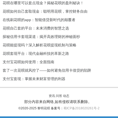
花呗在哪里可以套点现金？揭秘花呗的盈利秘诀！
花呗如何自己套取现金：聪明用花呗，掌控财务自由
在线刷花呗的app：智能借贷新时代的颠覆者
花呗自己套的平台：未来消费的智慧之选
探秘信用卡套现渠道：揭开高效理财的神秘面纱
花呗能提现吗？深入解析花呗提现机制与策略
花呗套现平台：现代金融科技的革新之路
支付宝花呗如何使用：全面指南
套了一次花呗就风控了——如何避免信用卡借贷的陷阱
支付宝套现：掌握未来财富管理的利器
资讯
问答
动态
部分内容来自网络,如有侵权请联系删除。
©2020-2025
黎明花呗
备案号：
蜀ICP备2018020261号-2