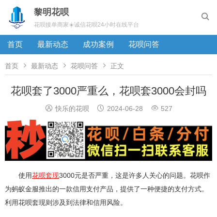
黎明花呗

花呗接单商家☀️诚信花呗24小时在线平台
首页
最新动态
成功案例
花呗问答



首页
最新动态
花呗问答
正文
花呗套了3000严重么，花呗套3000会封吗



快乐的花呗
2024-06-28
527
使用
花呗套现
3000元是否严重，这是许多人关心的问题。花呗作
为蚂蚁金服推出的一款信用支付产品，提供了一种便捷的支付方式。
利用花呗套现则涉及到法律和信用风险。