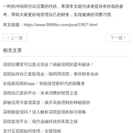
一时的冲动而付出沉重的代价。希望本文能为读者提供有价值的参
考，帮助大家更好地管理自己的财务，实现健康的消费习惯。
本文链接：
https://www.9888tx.com/post/1957.html
上一篇
下一篇


相关文章
花呗在哪里可以套点现金？揭秘花呗的盈利秘诀！
花呗如何自己套取现金：聪明用花呗，掌控财务自由
在线刷花呗的app：智能借贷新时代的颠覆者
花呗自己套的平台：未来消费的智慧之选
探秘信用卡套现渠道：揭开高效理财的神秘面纱
花呗能提现吗？深入解析花呗提现机制与策略
花呗套现平台：现代金融科技的革新之路
支付宝花呗如何使用：全面指南