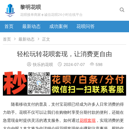
黎明花呗

花呗接单商家☀️诚信花呗24小时在线平台
首页
最新动态
成功案例
花呗问答


首页
最新动态
正文
轻松玩转花呗套现，让消费更自由



快乐的花呗
2024-07-07
598
随着移动支付的普及，支付宝花呗已经成为许多人日常消费的得
力助手。花呗不仅可以让我们在购物时享受分期付款的便利，还能在
急需现金时提供灵活的透支服务。如何通过
花呗套现
，实现消费的更
大自由呢？本文将为你详细介绍花呗套现的步骤和注意事项，帮助你