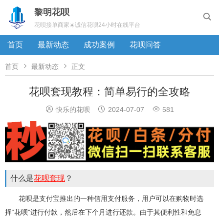
黎明花呗

花呗接单商家☀️诚信花呗24小时在线平台
首页
最新动态
成功案例
花呗问答


首页
最新动态
正文
花呗套现教程：简单易行的全攻略



快乐的花呗
2024-07-07
581
什么是
花呗套现
？
花呗是支付宝推出的一种信用支付服务，用户可以在购物时选
择“花呗”进行付款，然后在下个月进行还款。由于其便利性和免息