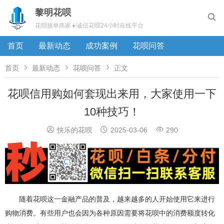
黎明花呗

花呗接单商家☀️诚信花呗24小时在线平台
首页
最新动态
成功案例
花呗问答



首页
最新动态
花呗问答
正文
花呗信用购如何套现出来用，大家使用一下
10种技巧！



快乐的花呗
2025-03-06
290
随着花呗这一金融产品的普及，越来越多的人开始使用它来进行
购物消费。有些用户也会因为各种原因需要将花呗中的消费额度转化