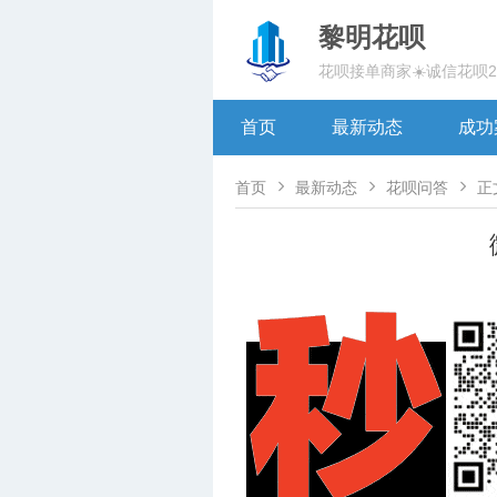
黎明花呗
花呗接单商家☀️诚信花呗
首页
最新动态
成功



首页
最新动态
花呗问答
正