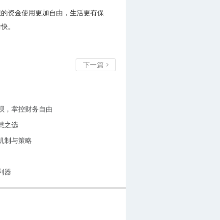
您的资金使用更加自由，生活更有保
愉快。
下一篇

呗，掌控财务自由
慧之选
机制与策略
利器