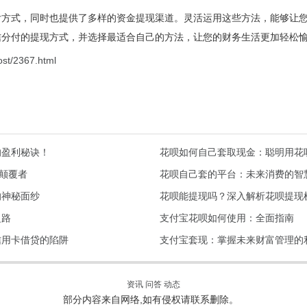
付方式，同时也提供了多样的资金提现渠道。灵活运用这些方法，能够让
信分付的提现方式，并选择最适合自己的方法，让您的财务生活更加轻松
ost/2367.html
的盈利秘诀！
花呗如何自己套取现金：聪明用花
的颠覆者
花呗自己套的平台：未来消费的智
的神秘面纱
花呗能提现吗？深入解析花呗提现
之路
支付宝花呗如何使用：全面指南
信用卡借贷的陷阱
支付宝套现：掌握未来财富管理的
资讯
问答
动态
部分内容来自网络,如有侵权请联系删除。