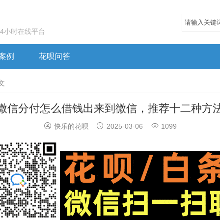
24小时在线平台
案例
花呗问答
文
微信分付怎么借钱出来到微信，推荐十二种方



快乐的花呗
2025-03-06
1099