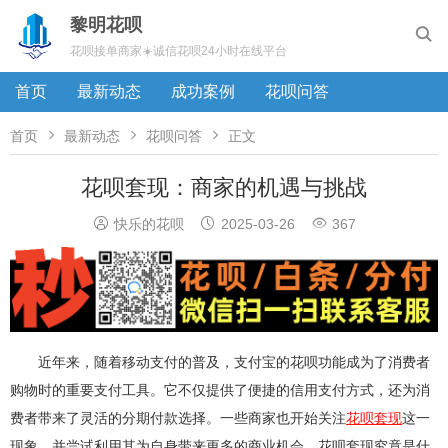
黎明花呗

花呗接单商家☀️诚信花呗24小时在线平台
首页
最新动态
成功案例
花呗问答



首页
最新动态
花呗问答
正文
花呗套现：商家的机遇与挑战



快乐的花呗
2025-03-26
367
近年来，随着移动支付的普及，支付宝的花呗功能成为了消费者
购物时的重要支付工具。它不仅提供了便捷的信用支付方式，还为消
费者带来了灵活的分期付款选择。一些商家也开始关注
花呗套现
这一
现象，并尝试利用其为自身带来更多的商业机会。花呗套现究竟是什