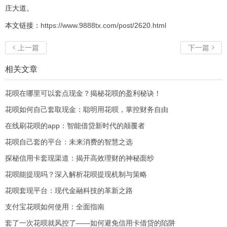
庄大道。
本文链接：
https://www.9888tx.com/post/2620.html
上一篇
下一篇


相关文章
花呗在哪里可以套点现金？揭秘花呗的盈利秘诀！
花呗如何自己套取现金：聪明用花呗，掌控财务自由
在线刷花呗的app：智能借贷新时代的颠覆者
花呗自己套的平台：未来消费的智慧之选
探秘信用卡套现渠道：揭开高效理财的神秘面纱
花呗能提现吗？深入解析花呗提现机制与策略
花呗套现平台：现代金融科技的革新之路
支付宝花呗如何使用：全面指南
套了一次花呗就风控了——如何避免信用卡借贷的陷阱