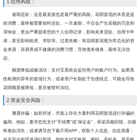
1.信用风险：
逾期还款：这是最直接也是最严重的风险。花呗套现的本质是提
前消费，最终都需要按时还款。一旦逾期，不仅会产生高额的罚息和
滞纳金，更会严重损害您的个人信用记录，影响未来贷款、信用卡申
请，甚至影响租房、求职等。过度依赖：将花呗套现视为常态化的资
金来源，容易养成不健康的消费习惯，导致债务缠身，最终无法偿
还。
额度降低或被冻结：支付宝系统会监控用户的账户行为。如果系
统检测到异常的套现行为，或者用户长期处于负债状态，可能会导致
花呗额度被降低，甚至被暂时冻结。
2.资金安全风险：
遭遇诈骗：如前所述，市面上存在大量利用花呗套现进行诈骗的
骗局。例如，要求您先支付“手续费”或“保证金”，承诺高额回报，但最
终卷款消失；或者诱导您下载不明APP，窃取个人信息。信息泄露：
在不安全的渠道进行套现，您的支付宝账号、密码、手机号、甚至银