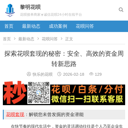
黎明花呗

花呗接单商家☀️诚信花呗24小时在线平台
首页
最新动态
成功案例
花呗问答



首页
最新动态
花呗问答
正文
探索花呗套现的秘密：安全、高效的资金周
转新思路



快乐的花呗
2026-02-18
129
花呗套现
：解锁您未曾发掘的资金潜能
在快节奏的现代生活中，资金的灵活调动往往是个人乃至企业生