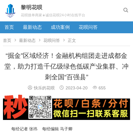
黎明花呗

花呗接单商家☀️诚信花呗24小时在线平台
首页
最新动态
成功案例
花呗问答



首页
最新动态
花呗问答
正文
“掘金”区域经济！金融机构组团走进成都金
堂，助力打造千亿级绿色低碳产业集群、冲
刺全国“百强县”



快乐的花呗
2023-04-20
655
每经记者 张祎 每经编辑 马子卿