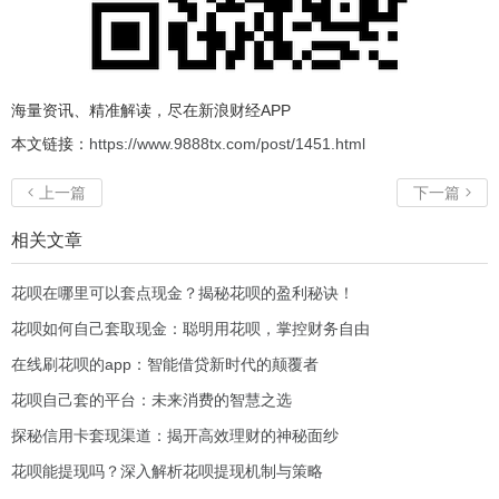
海量资讯、精准解读，尽在新浪财经APP
本文链接：
https://www.9888tx.com/post/1451.html
上一篇
下一篇


相关文章
花呗在哪里可以套点现金？揭秘花呗的盈利秘诀！
花呗如何自己套取现金：聪明用花呗，掌控财务自由
在线刷花呗的app：智能借贷新时代的颠覆者
花呗自己套的平台：未来消费的智慧之选
探秘信用卡套现渠道：揭开高效理财的神秘面纱
花呗能提现吗？深入解析花呗提现机制与策略