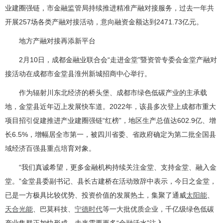
业建圈强链，市金融监管局持续推进精准产融对接服务，过去一年共
开展257场各类产融对接活动，意向融资金额达到2471.73亿元。
地方产融对接再添新平台
2月10日，成都金融业联合会“走进金堂”暨资管专委会金堂产融对
接活动在成都市金堂县淮州新城招商中心举行。
作为辐射川东北经济的桥头堡、成都市绿色低碳产业的主承载
地，金堂县近年迈上发展快车道。2022年，该县多次登上成都市重大
项目招引促建推进产业建圈强链“红榜”，地区生产总值达602.9亿、增
长6.5%，增幅居全市第一，被四川省委、省政府确定为第二批全国县
域经济百强县重点培育对象。
“我们真诚希望，更多金融机构持续关注金堂、支持金堂、融入金
堂。”金堂县委副书记、县长古建桥在活动致辞中表示，今日之金堂，
已是一方极具比较优势、投资价值的发展热土，集聚了通威
太阳能
、
天合光能
、巴莫科技、
宁德时代
等一大批优质企业，千亿级绿色低碳