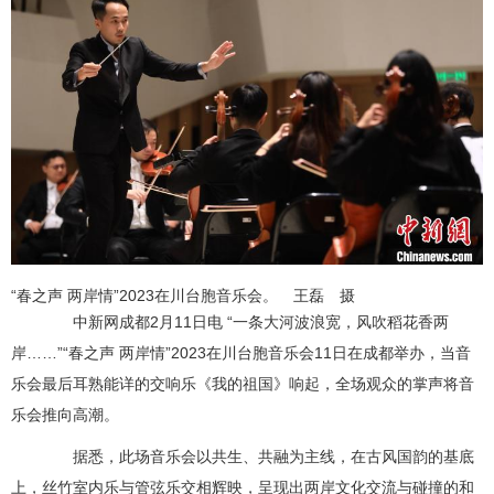
“春之声 两岸情”2023在川台胞音乐会。 王磊 摄
中新网成都2月11日电 “一条大河波浪宽，风吹稻花香两
岸……”“春之声 两岸情”2023在川台胞音乐会11日在成都举办，当音
乐会最后耳熟能详的交响乐《我的祖国》响起，全场观众的掌声将音
乐会推向高潮。
据悉，此场音乐会以共生、共融为主线，在古风国韵的基底
上，丝竹室内乐与管弦乐交相辉映，呈现出两岸文化交流与碰撞的和