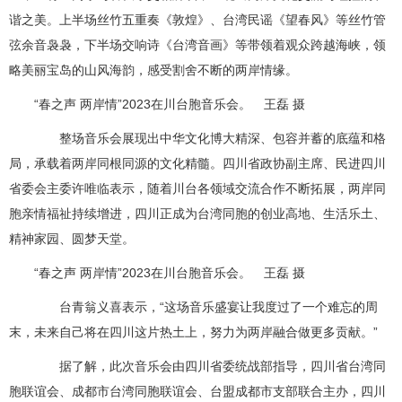
谐之美。上半场丝竹五重奏《敦煌》、台湾民谣《望春风》等丝竹管
弦余音袅袅，下半场交响诗《台湾音画》等带领着观众跨越海峡，领
略美丽宝岛的山风海韵，感受割舍不断的两岸情缘。
“春之声 两岸情”2023在川台胞音乐会。 王磊 摄
整场音乐会展现出中华文化博大精深、包容并蓄的底蕴和格
局，承载着两岸同根同源的文化精髓。四川省政协副主席、民进四川
省委会主委许唯临表示，随着川台各领域交流合作不断拓展，两岸同
胞亲情福祉持续增进，四川正成为台湾同胞的创业高地、生活乐土、
精神家园、圆梦天堂。
“春之声 两岸情”2023在川台胞音乐会。 王磊 摄
台青翁义喜表示，“这场音乐盛宴让我度过了一个难忘的周
末，未来自己将在四川这片热土上，努力为两岸融合做更多贡献。”
据了解，此次音乐会由四川省委统战部指导，四川省台湾同
胞联谊会、成都市台湾同胞联谊会、台盟成都市支部联合主办，四川