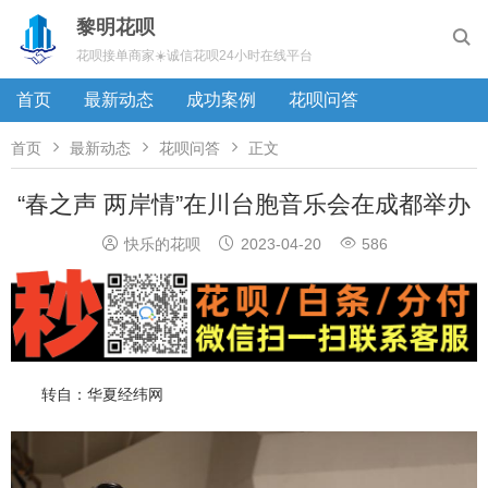
黎明花呗

花呗接单商家☀️诚信花呗24小时在线平台
首页
最新动态
成功案例
花呗问答



首页
最新动态
花呗问答
正文
“春之声 两岸情”在川台胞音乐会在成都举办



快乐的花呗
2023-04-20
586
转自：华夏经纬网