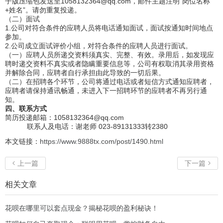
子版压缩包发送至1058132364@qq.com，邮件主题注明“岗位名称
+姓名”。请勿重复投递。
（二）面试
1.公司对符合条件的应聘人员将电话通知面试，面试按通知时间地点
参加。
2.公司成立面试评价小组，对符合条件的应聘人员进行面试。
（一）应聘人员所递交资料须真实、完整、有效。录用后，如发现应
聘时递交资料不真实或者隐瞒重要信息等，公司有权取消其录用资格
并解除合同，应聘者自行承担由此导致的一切后果。
（二）在招聘各个环节，公司将通过电话或者短信方式通知应聘者，
应聘者请保持通讯畅通，未进入下一招聘环节的应聘者不再另行通
知。
四、联系方式
简历投递邮箱：1058132364@qq.com
联系人及电话：谢老师 023-89131333转2380
本文链接：
https://www.9888tx.com/post/1490.html
上一篇
下一篇


相关文章
花呗在哪里可以套点现金？揭秘花呗的盈利秘诀！