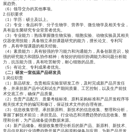
展趋势。
（6）领导交办的其他事项。
2.任职要求
（1）学历：硕士及以上。
（2）专业：食品科学、分子生物学、营养学、微生物学及相关专业，
具有益生菌研究专业背景者优先。
（3）专业能力：熟练掌握微生物实验、细胞实验、动物实验及其相关
仪器使用技能；具备独立承担课题研究的能力，擅长论文、专利写
作，具有申报课题的相关经验。
（4）素质能力：具有较强的学习能力和沟通能力，具备创新意识，较
强的研究能力和团队协作精神；有较好的组织协调能力和问题分析能
力，抗压能力强，具有吃苦耐劳，耐心细致的品质。
（5）有论文、专利成果者优先。
（二）研发一室低温产品研发员
1.
岗位职责
（1）新品研发。负责相应实验室研发工作，及时完成新产品开发任
务，并承担新产品中试和试生产期间质量、工艺控制，以及生产前技
术交底工作，确保产品质量。
（2）负责产品配方、质量考核标准、原料采购标准和产品开发程序等
相关技术文件的编写和修订，保证技术文件的合理有效。
（3）信息收集管理。承担新原料、新技术的信息收集、整理和分析，
掌握了解技术前沿；承担竞品、行业动态和消费趋势的信息收集、整
理和分析，为产品储备提供数据来源。
（4）新产品储备。根据收集整理分析后的新产品、新原料、新技术、
竞品信息和行业消费趋势开展产品和原料储备与应用，为新产品开发