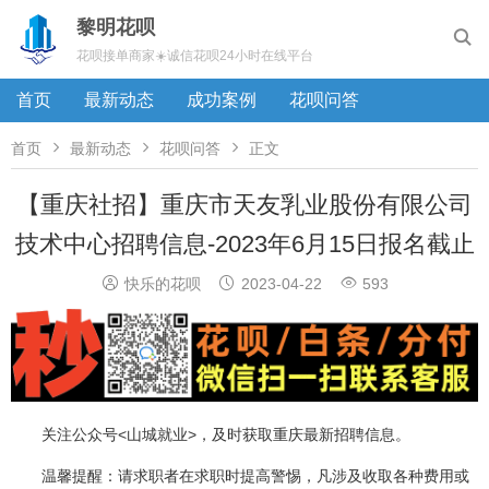
黎明花呗

花呗接单商家☀️诚信花呗24小时在线平台
首页
最新动态
成功案例
花呗问答



首页
最新动态
花呗问答
正文
【重庆社招】重庆市天友乳业股份有限公司
技术中心招聘信息-2023年6月15日报名截止



快乐的花呗
2023-04-22
593
关注公众号<
山城就业
>，及时获取
重庆最新招聘信息
。
温馨提醒：请求职者在求职时提高警惕，凡涉及收取各种费用或