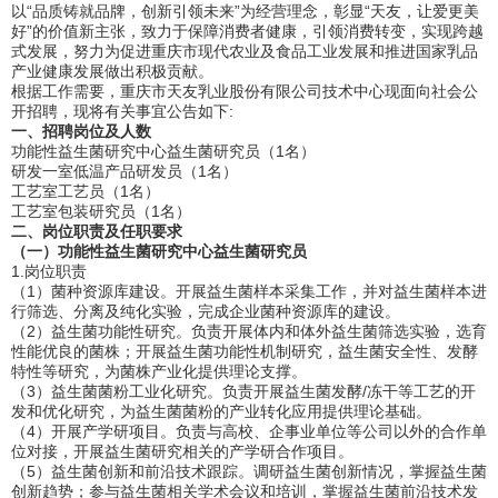
以“品质铸就品牌，创新引领未来”为经营理念，彰显“天友，让爱更美
好”的价值新主张，致力于保障消费者健康，引领消费转变，实现跨越
式发展，努力为促进重庆市现代农业及食品工业发展和推进国家乳品
产业健康发展做出积极贡献。
根据工作需要，重庆市天友乳业股份有限公司技术中心现面向社会公
开招聘，现将有关事宜公告如下:
一、招聘岗位及人数
功能性益生菌研究中心益生菌研究员（1名）
研发一室低温产品研发员（1名）
工艺室工艺员（1名）
工艺室包装研究员（1名）
二、岗位职责及任职要求
（一）功能性益生菌研究中心益生菌研究员
1.岗位职责
（1）菌种资源库建设。开展益生菌样本采集工作，并对益生菌样本进
行筛选、分离及纯化实验，完成企业菌种资源库的建设。
（2）益生菌功能性研究。负责开展体内和体外益生菌筛选实验，选育
性能优良的菌株；开展益生菌功能性机制研究，益生菌安全性、发酵
特性等研究，为菌株产业化提供理论支撑。
（3）益生菌菌粉工业化研究。负责开展益生菌发酵/冻干等工艺的开
发和优化研究，为益生菌菌粉的产业转化应用提供理论基础。
（4）开展产学研项目。负责与高校、企事业单位等公司以外的合作单
位对接，开展益生菌研究相关的产学研合作项目。
（5）益生菌创新和前沿技术跟踪。调研益生菌创新情况，掌握益生菌
创新趋势；参与益生菌相关学术会议和培训，掌握益生菌前沿技术发