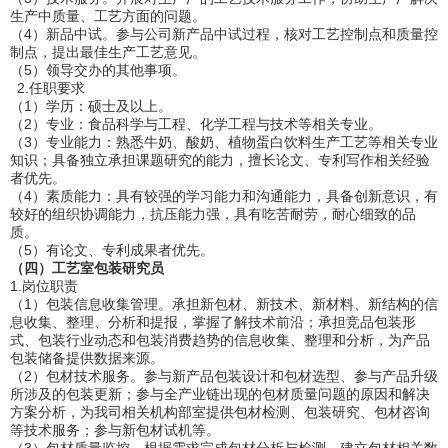
生产中质量、工艺方面的问题。
（4）新品中试。参与公司新产品中试过程，核对工艺控制点和质量控
制点，提出最佳生产工艺意见。
（5）领导交办的其他事项。
2.任职要求
（1）学历：硕士及以上。
（2）专业：食品科学与工程、化学工程与技术等相关专业。
（3）专业能力：熟悉牛奶、酸奶、植物蛋白饮料生产工艺等相关专业
知识；具备独立承担课题研究的能力，擅长论文、专利写作相关经验
者优先。
（4）素质能力：具有较强的学习能力和沟通能力，具备创新意识，有
较好的组织协调能力，抗压能力强，具有吃苦耐劳，耐心细致的品
质。
（5）有论文、专利成果者优先。
（四）工艺室包装研究员
1.岗位职责
（1）包装信息收集管理。承担新包材、新技术、新材料、新结构的信
息收集、整理、分析和提报，掌握了解技术前沿；承担竞品包装形
式、包装行业动态和包装消费趋势的信息收集、整理和分析，为产品
包装储备提供数据来源。
（2）包材技术服务。参与新产品包装设计和包材选型、参与产品升级
所涉及的包装更新；参与全产业链出现的包材质量问题的原因和解决
方案分析，为我司相关机构部室提供包材检测、包装研究、包材咨询
等技术服务；参与新包材试机等。
（3）包材质量监控。根据需求完成包材分析与检测，建立包材相关数