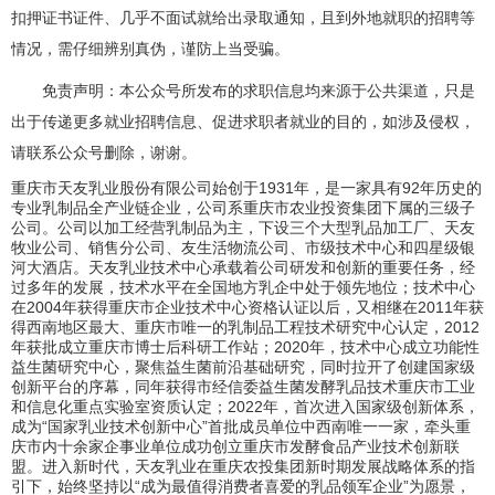
扣押证书证件、几乎不面试就给出录取通知，且到外地就职的招聘等
情况，需仔细辨别真伪，谨防上当受骗。
免责声明：本公众号所发布的求职信息均来源于公共渠道，只是
出于传递更多就业招聘信息、促进求职者就业的目的，如涉及侵权，
请联系公众号删除，谢谢。
重庆市天友乳业股份有限公司始创于1931年，是一家具有92年历史的
专业乳制品全产业链企业，公司系重庆市农业投资集团下属的三级子
公司。公司以加工经营乳制品为主，下设三个大型乳品加工厂、天友
牧业公司、销售分公司、友生活物流公司、市级技术中心和四星级银
河大酒店。天友乳业技术中心承载着公司研发和创新的重要任务，经
过多年的发展，技术水平在全国地方乳企中处于领先地位；技术中心
在2004年获得重庆市企业技术中心资格认证以后，又相继在2011年获
得西南地区最大、重庆市唯一的乳制品工程技术研究中心认定，2012
年获批成立重庆市博士后科研工作站；2020年，技术中心成立功能性
益生菌研究中心，聚焦益生菌前沿基础研究，同时拉开了创建国家级
创新平台的序幕，同年获得市经信委益生菌发酵乳品技术重庆市工业
和信息化重点实验室资质认定；2022年，首次进入国家级创新体系，
成为“国家乳业技术创新中心”首批成员单位中西南唯一一家，牵头重
庆市内十余家企事业单位成功创立重庆市发酵食品产业技术创新联
盟。进入新时代，天友乳业在重庆农投集团新时期发展战略体系的指
引下，始终坚持以“成为最值得消费者喜爱的乳品领军企业”为愿景，