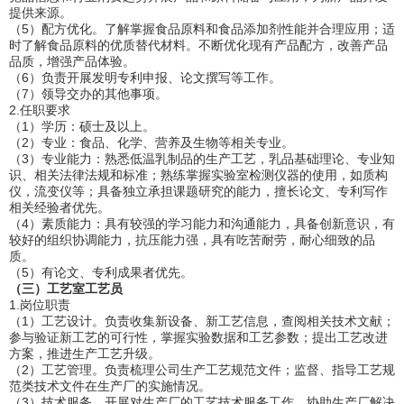
提供来源。
（5）配方优化。了解掌握食品原料和食品添加剂性能并合理应用；适
时了解食品原料的优质替代材料。不断优化现有产品配方，改善产品
品质，增强产品体验。
（6）负责开展发明专利申报、论文撰写等工作。
（7）领导交办的其他事项。
2.任职要求
（1）学历：硕士及以上。
（2）专业：食品、化学、营养及生物等相关专业。
（3）专业能力：熟悉低温乳制品的生产工艺，乳品基础理论、专业知
识、相关法律法规和标准；熟练掌握实验室检测仪器的使用，如质构
仪，流变仪等；具备独立承担课题研究的能力，擅长论文、专利写作
相关经验者优先。
（4）素质能力：具有较强的学习能力和沟通能力，具备创新意识，有
较好的组织协调能力，抗压能力强，具有吃苦耐劳，耐心细致的品
质。
（5）有论文、专利成果者优先。
（三）工艺室工艺员
1.岗位职责
（1）工艺设计。负责收集新设备、新工艺信息，查阅相关技术文献；
参与验证新工艺的可行性，掌握实验数据和工艺参数；提出工艺改进
方案，推进生产工艺升级。
（2）工艺管理。负责梳理公司生产工艺规范文件；监督、指导工艺规
范类技术文件在生产厂的实施情况。
（3）技术服务。开展对生产厂的工艺技术服务工作，协助生产厂解决