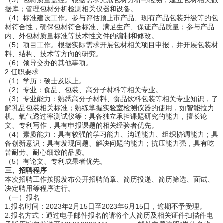
据库；管理包材分析检测相关仪器和设备。
（4）标准建设工作。参与评估预上市产品、现有产品包装升级等的包
材符合性，确保包材符合标准、满足生产、保证产品质量；参与产品
内、外包材质量标准等技术性文件的编制和修改。
（5）项目工作。根据实际需求开展包材相关项目申报，并开展包装材
料、结构、技术等方向的研究。
（6）领导交办的其他事项。
2.任职要求
（1）学历：硕士及以上。
（2）专业：食品、包装、高分子材料等相关专业。
（3）专业能力：熟悉高分子材料、食品饮料包装等相关专业知识，了
解乳品包装相关标准；熟练掌握实验室检测仪器的使用，如智能拉力
机、氧气透过率测试仪等；具备独立承担课题研究的能力，擅长论
文、专利写作，具有申报课题的相关经验者优先。
（4）素质能力：具有较强的学习能力、沟通能力、组织协调能力；具
备创新意识；具有发现问题、解决问题的能力；抗压能力强，具有吃
苦耐劳、耐心细致的品质。
（5）有论文、专利成果者优先。
三、招聘程序
本次招聘工作按照发布公开招聘简章、简历投递、简历筛选、面试、
决定聘用等程序进行。
（一）报名
1.报名时间：
2023年2月15日至2023年6月15日，逾期不予受理。
2.报名方式：通过电子邮件报名的请将个人简历及相关证件扫描件电