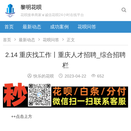
黎明花呗

花呗接单商家☀️诚信花呗24小时在线平台
首页
最新动态
成功案例
花呗问答



首页
最新动态
花呗问答
正文
2.14 重庆找工作丨重庆人才招聘_综合招聘
栏



快乐的花呗
2023-04-22
652
++点击上方