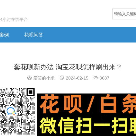
24小时在线平台
案例
花呗问答
套花呗新办法 淘宝花呗怎样刷出来？



爱笑的小米
2024-02-15
3687