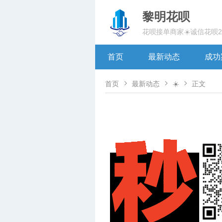
黎明花呗
花呗接单商家☀️诚信花呗
首页
最新动态
成功



首页
最新动态
☀️
正文