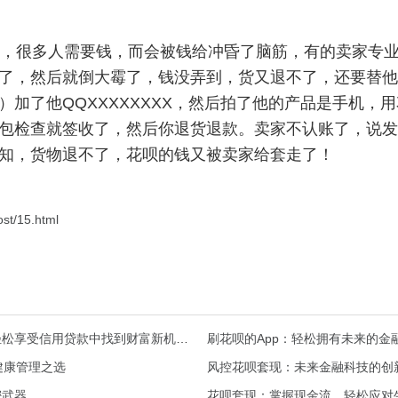
很多人需要钱，而会被钱给冲昏了脑筋，有的卖家专
了，然后就倒大霉了，钱没弄到，货又退不了，还要替他
）加了他QQXXXXXXXX，然后拍了他的产品是手机，
包检查就签收了，然后你退货退款。卖家不认账了，说发
知，货物退不了，花呗的钱又被卖家给套走了！
st/15.html
花呗怎么自己套出来到余额？让你在轻松享受信用贷款中找到财富新机会！
刷花呗的App：轻松拥有未来的金
健康管理之选
风控花呗套现：未来金融科技的创
密武器
花呗套现：掌握现金流，轻松应对