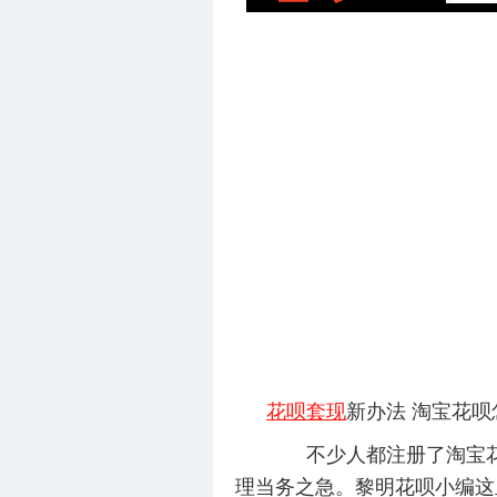
花呗套现
新办法 淘宝花
不少人都注册了淘宝花呗
理当务之急。黎明花呗小编这