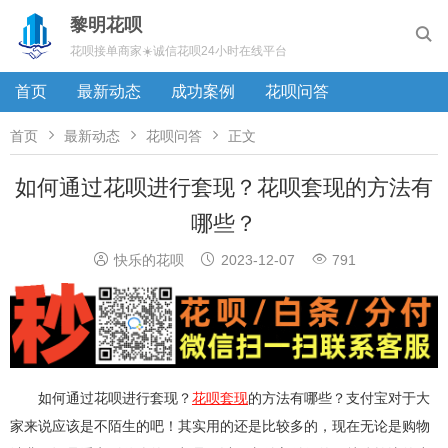
黎明花呗

花呗接单商家☀️诚信花呗24小时在线平台
首页
最新动态
成功案例
花呗问答



首页
最新动态
花呗问答
正文
如何通过花呗进行套现？花呗套现的方法有
哪些？



快乐的花呗
2023-12-07
791
如何通过花呗进行套现？
花呗套现
的方法有哪些？支付宝对于大
家来说应该是不陌生的吧！其实用的还是比较多的，现在无论是购物