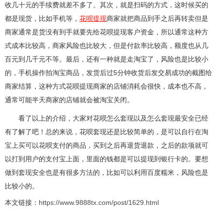
收几十元的手续费就差不多了。其次，就是扫码的方式，这时候买的
都是现货，比如手机等，
花呗提现
商家就把商品到手之后再转卖但是
商家通常是货没有到手就要先给花呗提现客户资金，所以通常这种方
式成本比较高，商家风险也比较大，但是付款率比较高，额度也从几
百元到几千元不等。最后，还有一种就是走淘宝了，风险也是比较小
的，手机操作拍淘宝商品，发货后过5分钟收货后发交易成功的截图给
商家结算，这种方式花呗提现商家的店铺消耗会很快，成本也不高，
通常可能半天商家的店铺就会被淘宝关闭。
看了以上的介绍，大家对花呗怎么套现以及怎么套现最安全已经
有了解了吧！总的来说，花呗套现还是比较简单的，是可以自行在淘
宝上买可以花呗支付的商品，买到之后再退货退款，之后的款项就可
以打到用户的支付宝上面，里面的钱都是可以提现到银行卡的。要想
做到套现安全也是有很多方法的，比如可以利用百度糯米，风险也是
比较小的。
本文链接：
https://www.9888tx.com/post/1629.html