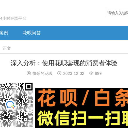
24小时在线平台
案例
花呗问答

正文
深入分析：使用花呗套现的消费者体验



快乐的花呗
2023-12-02
699