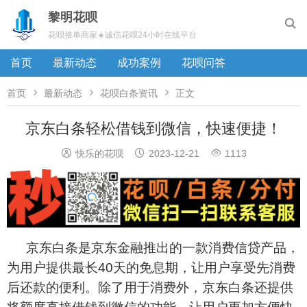
黎明花呗

花呗接单商家☀️诚信花呗24小时在线平台
首页
最新动态
成功案例
花呗问答



首页
最新动态
花呗白条资讯
正文
京东白条轻松借钱到微信，快速便捷！



快乐的花呗
2023-12-21
1113
京东白条是京东金融推出的一款消费信贷产品，
为用户提供最长40天的免息期，让用户享受先消费
后还款的便利。除了用于消费外，京东白条还提供