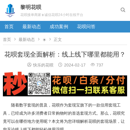
黎明花呗

花呗接单商家☀️诚信花呗24小时在线平台
首页
最新动态
成功案例
花呗问答



首页
最新动态
☀️
正文
花呗套现全面解析：线上线下哪里都能用？



快乐的花呗
2024-02-17
737
随着数字套现的普及，花呗作为套现宝旗下的一款信用套现工
具，已经成为许多消费者日常购物时的首选套现方式。那么，花呗究
竟可以在哪些地方使用呢？本文将为您详细解析花呗的套现场景，让
您无论线上线下都能轻松使用花呗。