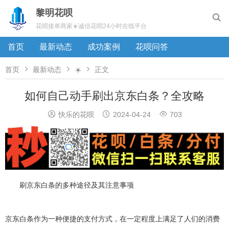
黎明花呗

花呗接单商家☀️诚信花呗24小时在线平台
首页
最新动态
成功案例
花呗问答



首页
最新动态
☀️
正文
如何自己动手刷出京东白条？全攻略



快乐的花呗
2024-04-24
703
刷京东白条的多种途径及其注意事项
京东白条作为一种便捷的支付方式，在一定程度上满足了人们的消费