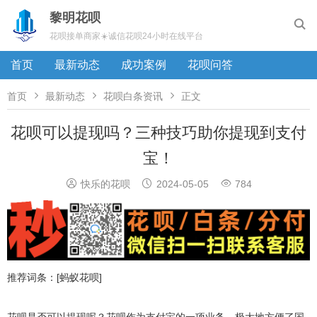
黎明花呗

花呗接单商家☀️诚信花呗24小时在线平台
首页
最新动态
成功案例
花呗问答



首页
最新动态
花呗白条资讯
正文
花呗可以提现吗？三种技巧助你提现到支付
宝！



快乐的花呗
2024-05-05
784
推荐词条：[蚂蚁花呗]
花呗是否可以提现呢？花呗作为支付宝的一项业务，极大地方便了国