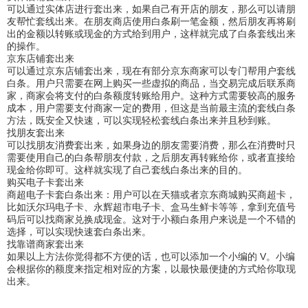
可以通过实体店进行套出来，如果自己有开店的朋友，那么可以请朋
友帮忙套线出来。在朋友商店使用白条刷一笔金额，然后朋友再将刷
出的金额以转账或现金的方式给到用户，这样就完成了白条套线出来
的操作。
京东店铺套出来
可以通过京东店铺套出来，现在有部分京东商家可以专门帮用户套线
白条。用户只需要在网上购买一些虚拟的商品，当交易完成后联系商
家，商家会将支付的白条额度转账给用户。这种方式需要较高的服务
成本，用户需要支付商家一定的费用，但这是当前最主流的套线白条
方法，既安全又快速，可以实现轻松套线白条出来并且秒到账。
找朋友套出来
可以找朋友消费套出来，如果身边的朋友需要消费，那么在消费时只
需要使用自己的白条帮朋友付款，之后朋友再转账给你，或者直接给
现金给你即可。这样就实现了自己套线白条出来的目的。
购买电子卡套出来
商超电子卡套白条出来：用户可以在天猫或者京东商城购买商超卡，
比如沃尔玛电子卡、永辉超市电子卡、盒马生鲜卡等等，拿到充值号
码后可以找商家兑换成现金。这对于小额白条用户来说是一个不错的
选择，可以实现快速套白条出来。
找靠谱商家套出来
如果以上方法你觉得都不方便的话，也可以添加一个小编的 V。小编
会根据你的额度来指定相对应的方案，以最快最便捷的方式给你取现
出来。