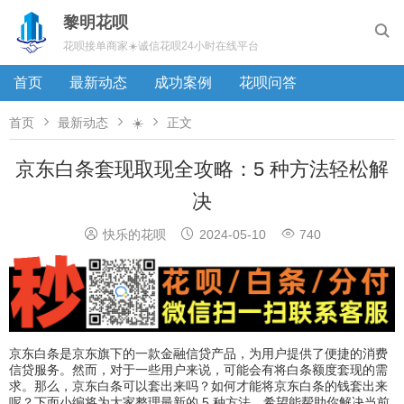
黎明花呗

花呗接单商家☀️诚信花呗24小时在线平台
首页
最新动态
成功案例
花呗问答



首页
最新动态
☀️
正文
京东白条套现取现全攻略：5 种方法轻松解
决



快乐的花呗
2024-05-10
740
京东白条是京东旗下的一款金融信贷产品，为用户提供了便捷的消费
信贷服务。然而，对于一些用户来说，可能会有将白条额度套现的需
求。那么，京东白条可以套出来吗？如何才能将京东白条的钱套出来
呢？下面小编将为大家整理最新的 5 种方法，希望能帮助你解决当前