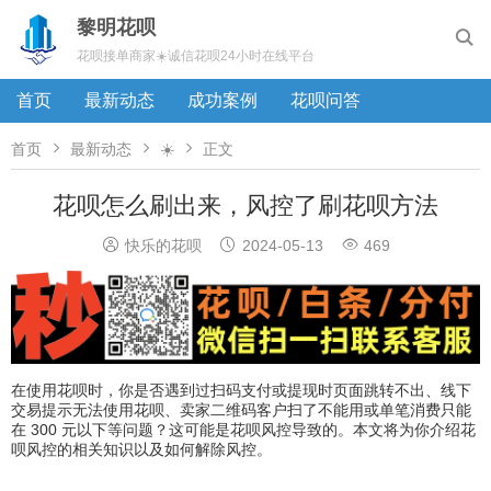
黎明花呗

花呗接单商家☀️诚信花呗24小时在线平台
首页
最新动态
成功案例
花呗问答



首页
最新动态
☀️
正文
花呗怎么刷出来，风控了刷花呗方法



快乐的花呗
2024-05-13
469
在使用花呗时，你是否遇到过扫码支付或提现时页面跳转不出、线下
交易提示无法使用花呗、卖家二维码客户扫了不能用或单笔消费只能
在 300 元以下等问题？这可能是花呗风控导致的。本文将为你介绍花
呗风控的相关知识以及如何解除风控。