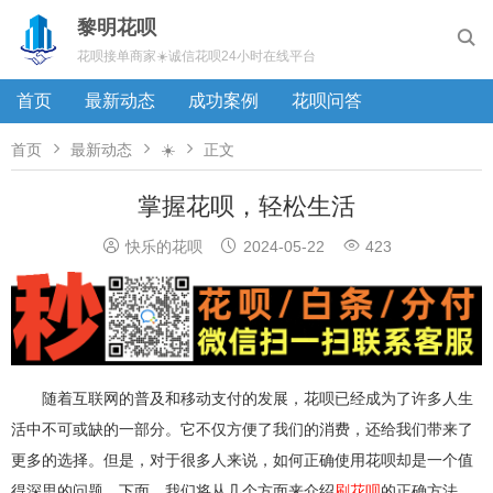
黎明花呗

花呗接单商家☀️诚信花呗24小时在线平台
首页
最新动态
成功案例
花呗问答



首页
最新动态
☀️
正文
掌握花呗，轻松生活



快乐的花呗
2024-05-22
423
随着互联网的普及和移动支付的发展，花呗已经成为了许多人生
活中不可或缺的一部分。它不仅方便了我们的消费，还给我们带来了
更多的选择。但是，对于很多人来说，如何正确使用花呗却是一个值
得深思的问题。下面，我们将从几个方面来介绍
刷花呗
的正确方法。