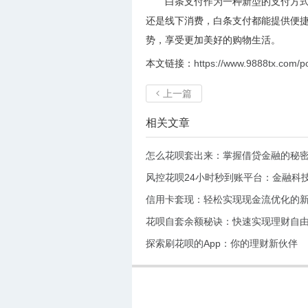
白条支付作为一种新型的支付方
还是线下消费，白条支付都能提供便
势，享受更加美好的购物生活。
本文链接：
https://www.9888tx.com/p
上一篇

相关文章
怎么花呗套出来：掌握借贷金融的秘
风控花呗24小时秒到账平台：金融科
信用卡套现：轻松实现现金流优化的
花呗自套余额秘诀：快速实现理财自
探索刷花呗的App：你的理财新伙伴