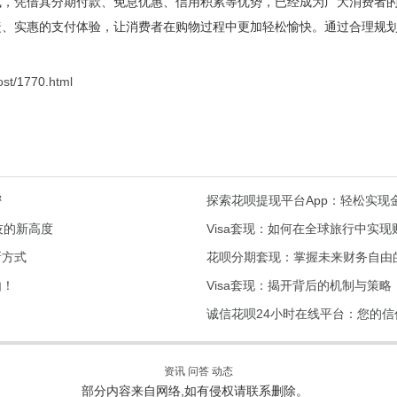
式，凭借其分期付款、免息优惠、信用积累等优势，已经成为广大消费者
捷、实惠的支付体验，让消费者在购物过程中更加轻松愉快。通过合理规
ost/1770.html
密
探索花呗提现平台App：轻松实现
技的新高度
Visa套现：如何在全球旅行中实现
新方式
花呗分期套现：掌握未来财务自由
由！
Visa套现：揭开背后的机制与策略
诚信花呗24小时在线平台：您的信
资讯
问答
动态
部分内容来自网络,如有侵权请联系删除。