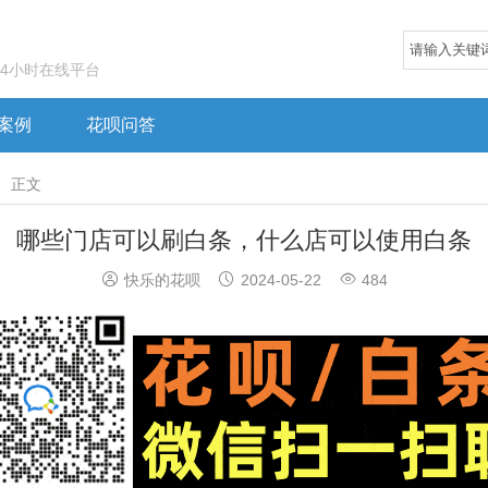
24小时在线平台
案例
花呗问答

正文
哪些门店可以刷白条，什么店可以使用白条



快乐的花呗
2024-05-22
484