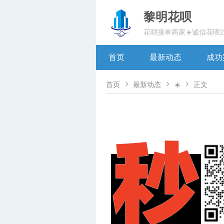
黎明花呗
花呗接单商家☀️诚信花呗
首页
最新动态
成功



首页
最新动态
☀️
正文