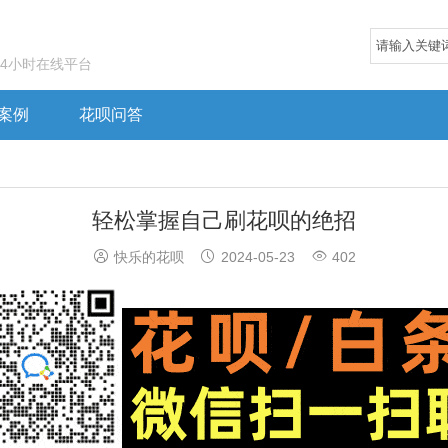
24小时在线平台
案例
花呗问答
轻松掌握自己刷花呗的绝招



快乐的花呗
2024-05-23
402