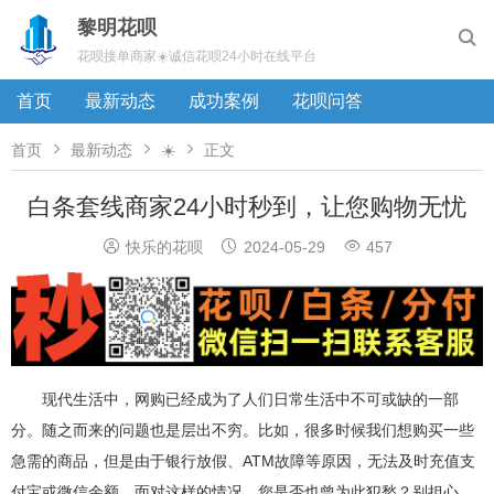
黎明花呗

花呗接单商家☀️诚信花呗24小时在线平台
首页
最新动态
成功案例
花呗问答



首页
最新动态
☀️
正文
白条套线商家24小时秒到，让您购物无忧



快乐的花呗
2024-05-29
457
现代生活中，网购已经成为了人们日常生活中不可或缺的一部
分。随之而来的问题也是层出不穷。比如，很多时候我们想购买一些
急需的商品，但是由于银行放假、ATM故障等原因，无法及时充值支
付宝或微信余额。面对这样的情况，您是否也曾为此犯愁？别担心，