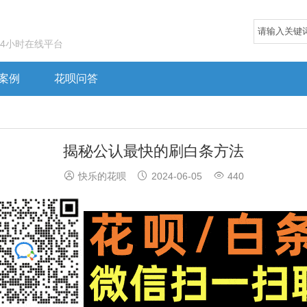
24小时在线平台
案例
花呗问答
揭秘公认最快的刷白条方法



快乐的花呗
2024-06-05
440