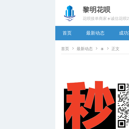
黎明花呗
花呗接单商家☀️诚信花呗
首页
最新动态
成功



首页
最新动态
☀️
正文